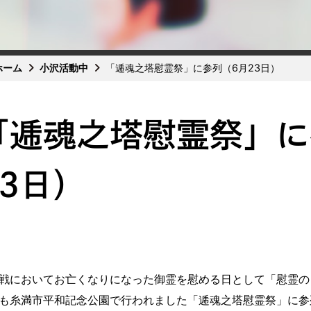
ホーム
小沢活動中
「逓魂之塔慰霊祭」に参列（6月23日）
「逓魂之塔慰霊祭」に
23日）
戦においてお亡くなりになった御霊を慰める日として「慰霊の
も糸満市平和記念公園で行われました「逓魂之塔慰霊祭」に参