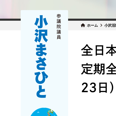
ホーム
小沢活
全日
定期
23日