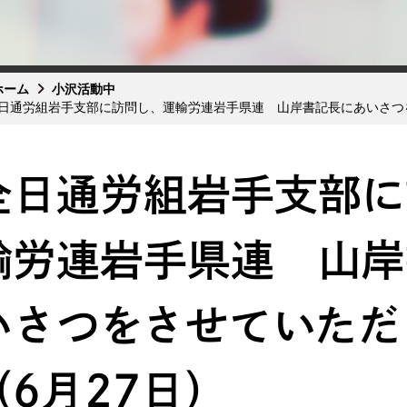
ホーム
小沢活動中
日通労組岩手支部に訪問し、運輸労連岩手県連 山岸書記長にあいさつ
全日通労組岩手支部に
輸労連岩手県連 山岸
いさつをさせていただ
（6月27日）