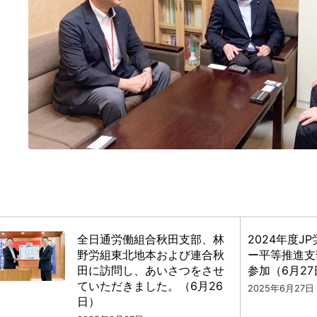
全日通労働組合秋田支部、林
2024年度J
野労組東北地本および連合秋
ー平等推進支
田に訪問し、あいさつをさせ
参加（6月27
ていただきました。（6月26
2025年6月27日
日）