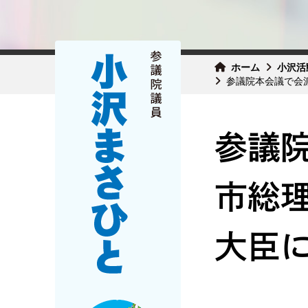
ホーム
小沢活
参議院本会議で会
参議
市総
大臣に