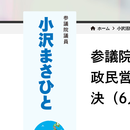
ホーム
小沢活
参議
政民
決（6