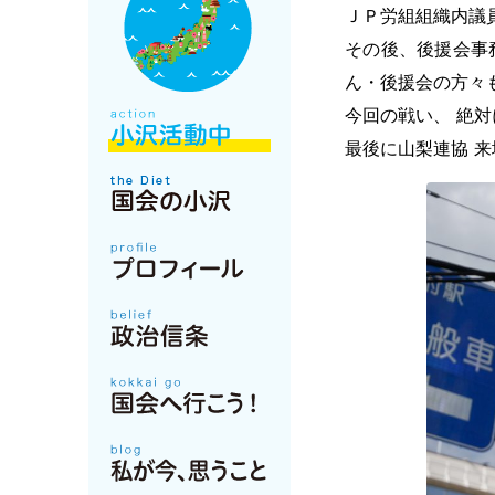
ＪＰ労組組織内議
その後、後援会事
ん・後援会の方々
今回の戦い、 絶
最後に山梨連協 