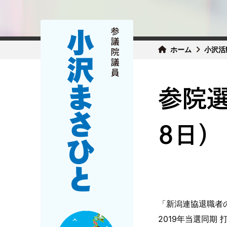
ホーム
小沢活
参院
8日）
「新潟連協退職者
2019年当選同