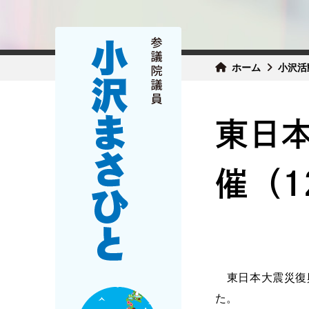
ホーム
小沢活
東日
催（1
東日本大震災復興
た。