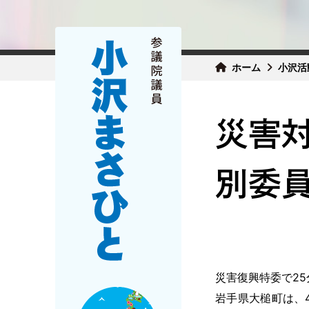
ホーム
小沢活
災害
別委
災害復興特委で2
岩手県大槌町は、