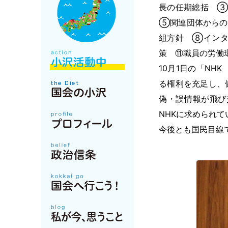
長の任期総括 ③
⑤関連団体からの
組方針 ⑧インタ
策 ⑪職員の労働
10月1日の「NH
る権利を充足し、
偽・誤情報が飛び
NHKに求められて
今後とも国民目線