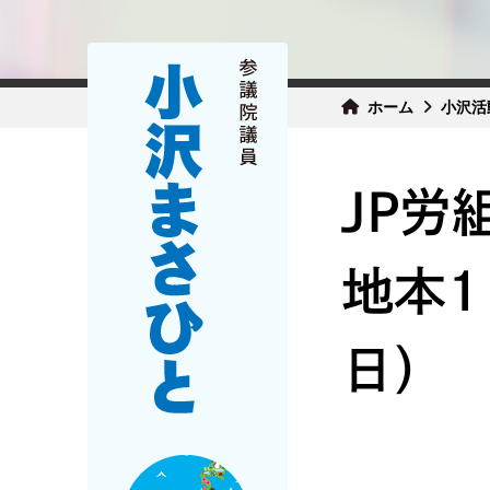
ホーム
小沢活
JP労
地本1
日）