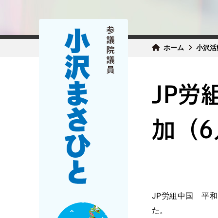
ホーム
小沢活
JP労
加（6
JP労組中国 平
た。