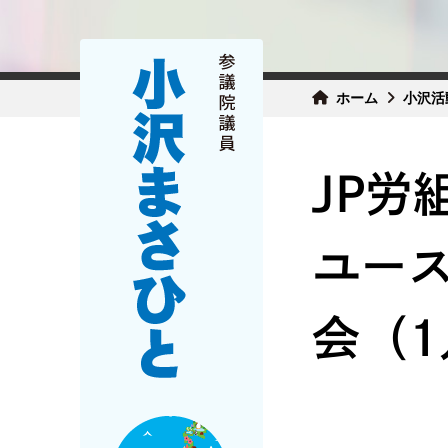
ホーム
小沢活
JP労
ユー
会（1