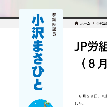
ホーム
小沢活
JP労
（８月
８月２９日、札幌
した。