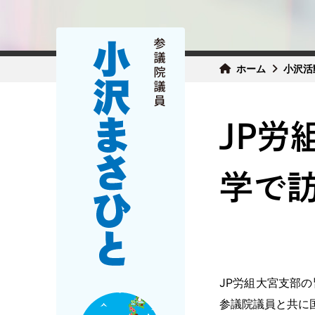
ホーム
小沢活
JP労
学で訪
JP労組大宮支部
参議院議員と共に