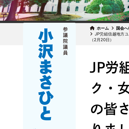
ホーム
国会へ
JP労組信越地方
（2月20日）
JP労
ク・
の皆