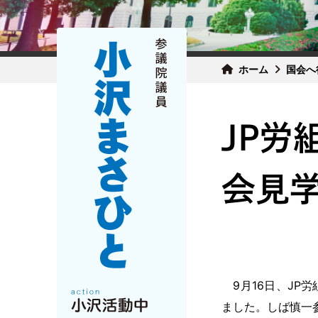
ホーム
国会へ
JP労
会見学
9月16日、JP
ました。しば慎一