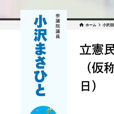
ホーム
小沢活
立憲
（仮称
日）