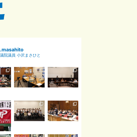
p.masahito
議院議員 小沢まさひと