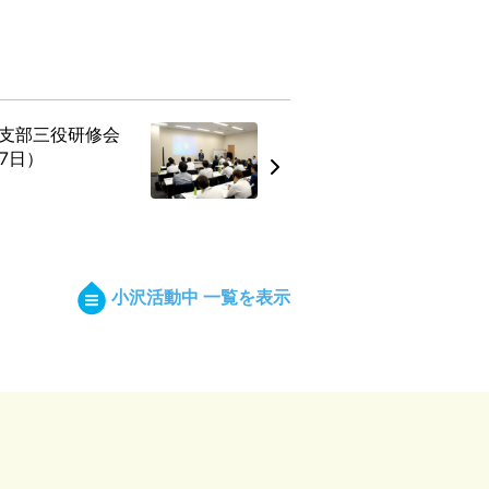
支部三役研修会
7日）
小沢活動中 一覧を表示