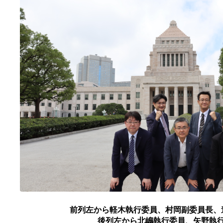
前列左から軽木執行委員、村岡副委員長、
後列左から北嶋執行委員、矢野執