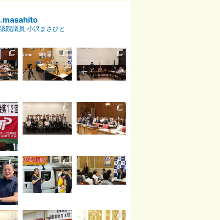
p.masahito
議院議員 小沢まさひと