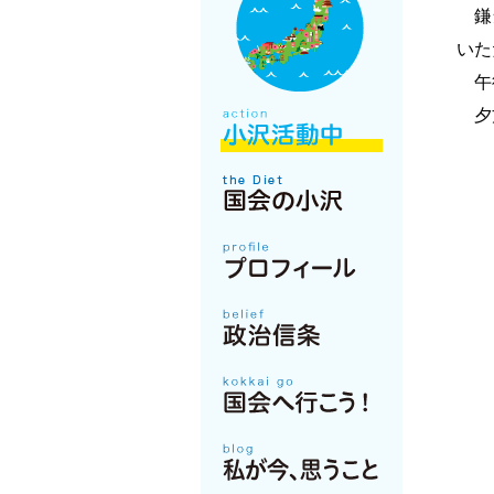
鎌倉
いた
午後
夕方