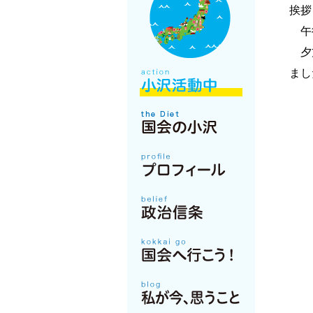
挨拶
午後
夕方
まし