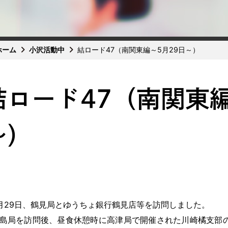
ホーム
小沢活動中
結ロード47（南関東編～5月29日～）
結ロード47（南関東編
～）
29日、鶴見局とゆうちょ銀行鶴見店等を訪問しました。
局を訪問後、昼食休憩時に高津局で開催された川崎橘支部