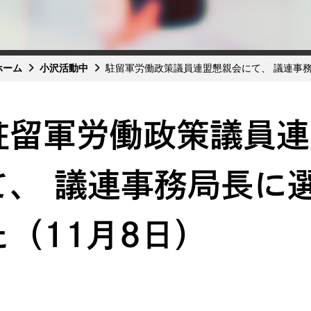
ホーム
小沢活動中
駐留軍労働政策議員連盟懇親会にて、 議連事務
駐留軍労働政策議員連
て、 議連事務局長に
た（11月8日）