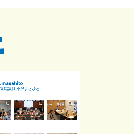
p.masahito
議院議員 小沢まさひと