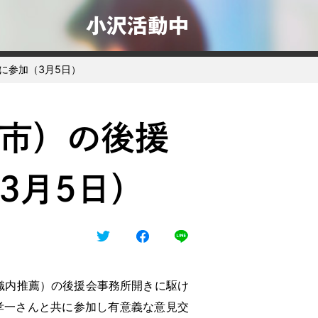
小沢活動中
に参加（3月5日）
市）の後援
3月5日）
織内推薦）の後援会事務所開きに駆け
孝一さんと共に参加し有意義な意見交