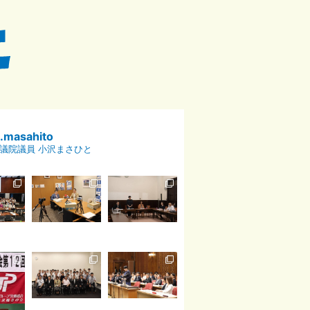
p.masahito
議院議員 小沢まさひと