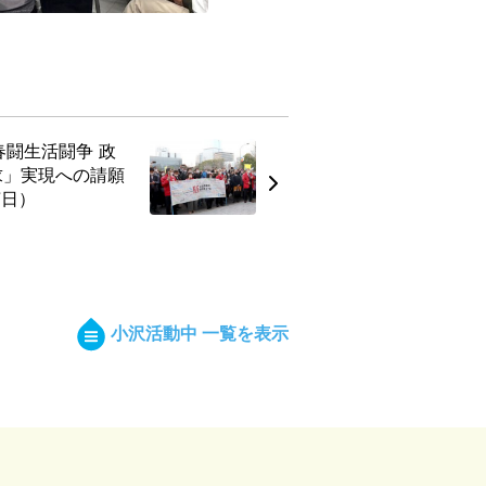
春闘生活闘争 政
求」実現への請願
7日）
小沢活動中 一覧を表示