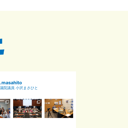
p.masahito
議院議員 小沢まさひと