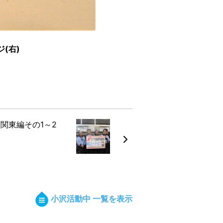
(右)
（関東編その1～2
）
小沢活動中 一覧を表示