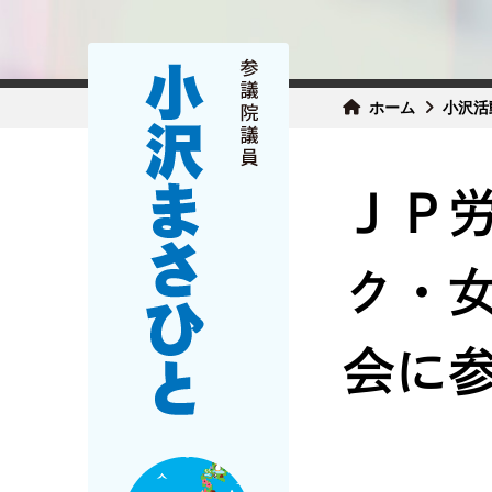
ホーム
小沢活
ＪＰ
ク・
会に