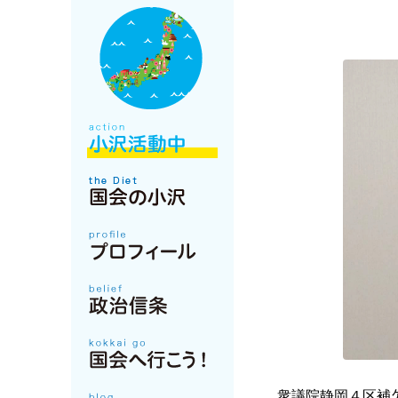
衆議院静岡４区補