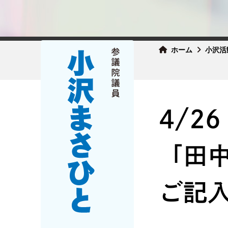
ホーム
小沢活
4/
「田
ご記