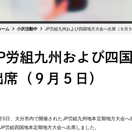
ホーム
小沢活動中
JP労組九州および四国地方大会へ出席（９月
JP労組九州および四
出席（９月５日）
5日、大分市内で開催されたJP労組九州地本定期地方大会へ
JP労組四国地本定期地方大会へ出席しました。