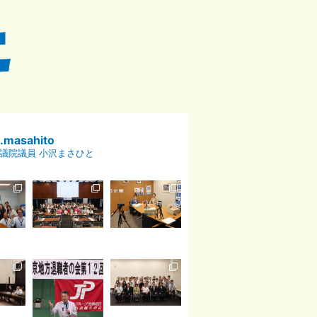
p.masahito
議院議員 小沢まさひと