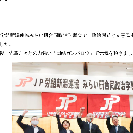
労組新潟連協みらい研合同政治学習会で「政治課題と立憲民
した。
後、先輩方々との力強い「団結ガンバロウ」で元気を頂きまし