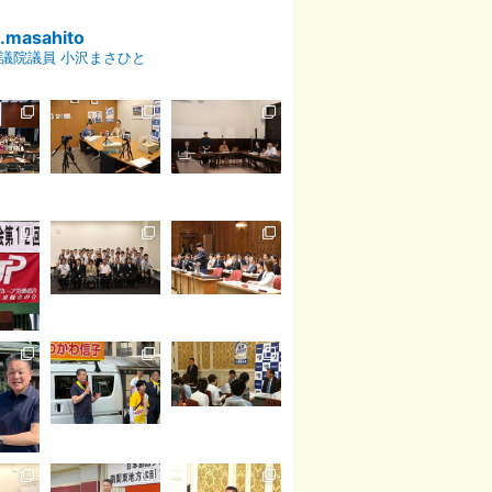
p.masahito
議院議員 小沢まさひと