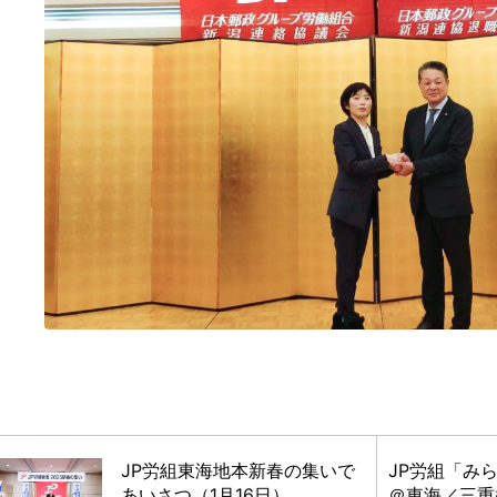
JP労組東海地本新春の集いで
JP労組「み
あいさつ（1月16日）
＠東海／三重