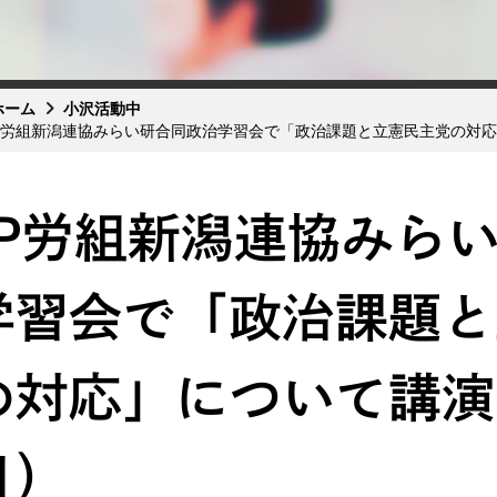
ホーム
小沢活動中
P労組新潟連協みらい研合同政治学習会で「政治課題と立憲民主党の対応
JP労組新潟連協みら
学習会で「政治課題と
の対応」について講演
日）