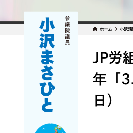
ホーム
小沢活
JP労
年「3
日）