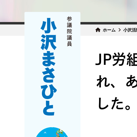
ホーム
小沢活
JP労
れ、
した。