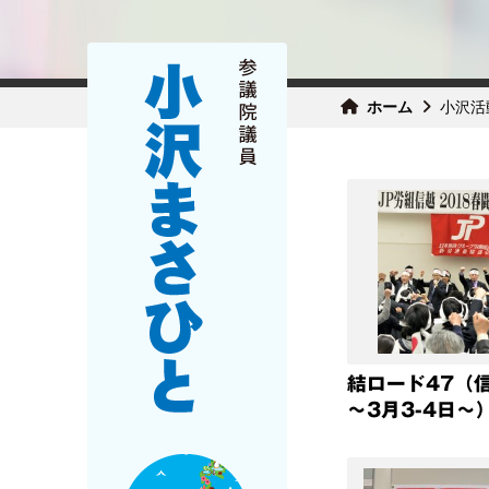
ホーム
小沢活
結ロード47（
～3月3-4日～