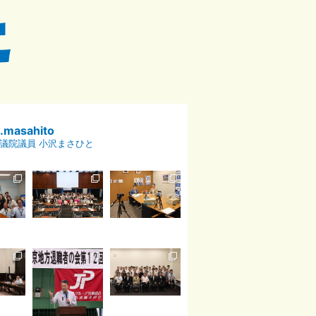
p.masahito
議院議員 小沢まさひと