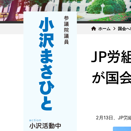
ホーム
国会へ
JP労
が国会
2月13日、JP