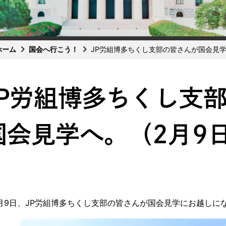
ホーム
国会へ行こう！
JP労組博多ちくし支部の皆さんが国会見学
JP労組博多ちくし支
国会見学へ。（2月9
9日、JP労組博多ちくし支部の皆さんが国会見学にお越しに