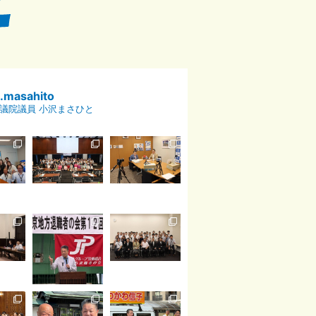
p.masahito
議院議員 小沢まさひと