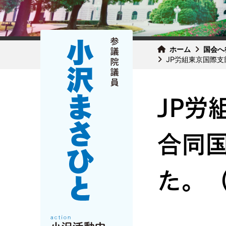
ホーム
国会へ
JP労組東京国際支
JP労
合同
た。（