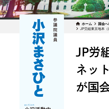
ホーム
国会へ
JP労組東京地本
JP労
ネッ
が国会