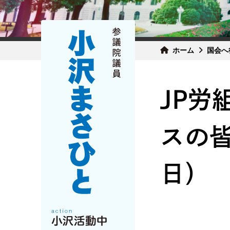
ホーム
国会へ
JP労
スの皆
日）