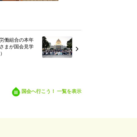
労働組合の本年
さまが国会見学
日）
日
国会へ行こう！ 一覧を表示