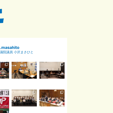
p.masahito
議院議員 小沢まさひと