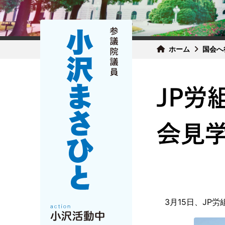
ホーム
国会へ
JP労
会見学
3月15日、JP