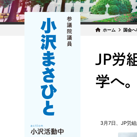
ホーム
国会へ
JP労
学へ。
3月7日、JP労