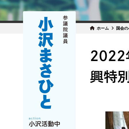
ホーム
国会の
202
興特