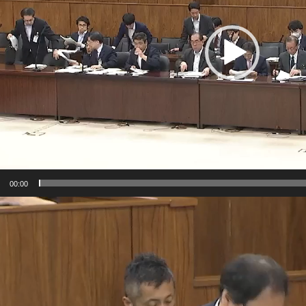
ー
ヤ
ー
00:00
動
画
プ
レ
ー