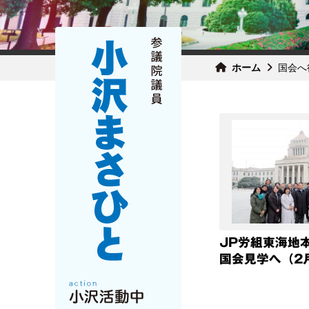
ホーム
国会へ
JP労組東海地
国会見学へ（2