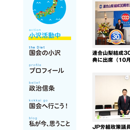
連合山梨結成3
典に出席（10
JP労組政策議