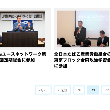
央ユースネットワーク第
全日本たばこ産業労働組合
1回定期総会に参加
東京ブロック合同政治学習
に参加
71/78
« 先頭
70
71
72