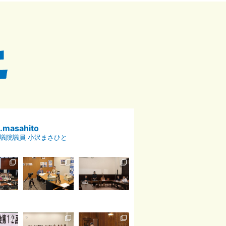
p.masahito
議院議員 小沢まさひと