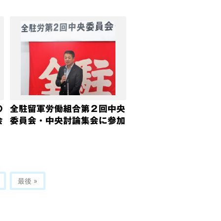
の
全駐留軍労働組合第２回中央
会
委員会・中央討論集会に参加
最後 »