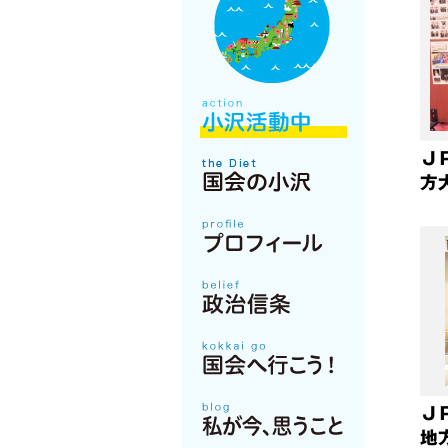
Ｊ
方
Ｊ
地