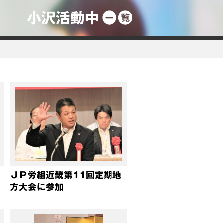
小沢活動中
ＪＰ労組近畿第11回定期地
方大会に参加