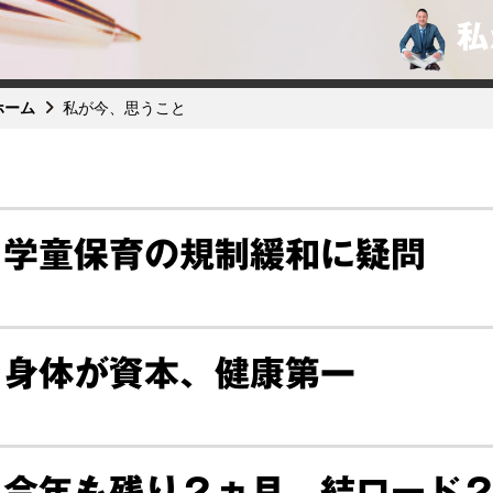
私
ホーム
私が今、思うこと
学童保育の規制緩和に疑問
身体が資本、健康第一
今年も残り２ヵ月。結ロード