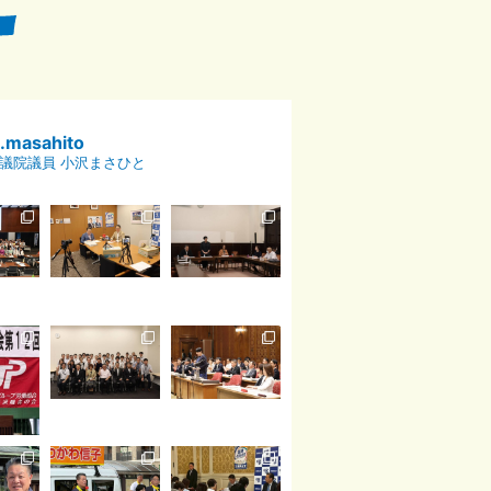
p.masahito
議院議員 小沢まさひと