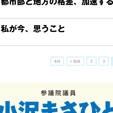
都市部と地方の格差、加速す
私が今、思うこと
4/4
« 先頭
2
3